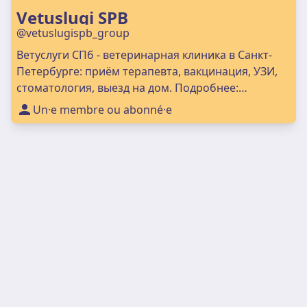
Vetuslugi SPB
@vetuslugispb_group
Ветуслуги СПб - ветеринарная клиника в Санкт-
Петербурге: приём терапевта, вакцинация, УЗИ,
стоматология, выезд на дом. Подробнее:
vetuslugispb.ru
Un·e membre ou abonné·e