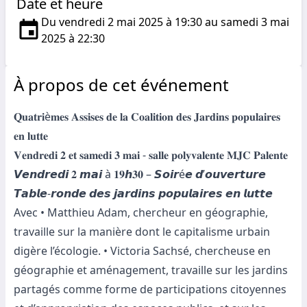
Date et heure
Du vendredi 2 mai 2025 à 19:30 au samedi 3 mai
2025 à 22:30
À propos de cet événement
𝐐𝐮𝐚𝐭𝐫𝐢è𝐦𝐞𝐬 𝐀𝐬𝐬𝐢𝐬𝐞𝐬 𝐝𝐞 𝐥𝐚 𝐂𝐨𝐚𝐥𝐢𝐭𝐢𝐨𝐧 𝐝𝐞𝐬 𝐉𝐚𝐫𝐝𝐢𝐧𝐬 𝐩𝐨𝐩𝐮𝐥𝐚𝐢𝐫𝐞𝐬
𝐞𝐧 𝐥𝐮𝐭𝐭𝐞
𝐕𝐞𝐧𝐝𝐫𝐞𝐝𝐢 𝟐 𝐞𝐭 𝐬𝐚𝐦𝐞𝐝𝐢 𝟑 𝐦𝐚𝐢 - 𝐬𝐚𝐥𝐥𝐞 𝐩𝐨𝐥𝐲𝐯𝐚𝐥𝐞𝐧𝐭𝐞 𝐌𝐉𝐂 𝐏𝐚𝐥𝐞𝐧𝐭𝐞
𝙑𝙚𝙣𝙙𝙧𝙚𝙙𝙞 𝟐 𝙢𝙖𝙞 à 𝟏𝟗𝙝𝟑𝟎 – 𝙎𝙤𝙞𝙧é𝙚 𝙙’𝙤𝙪𝙫𝙚𝙧𝙩𝙪𝙧𝙚
𝙏𝙖𝙗𝙡𝙚-𝙧𝙤𝙣𝙙𝙚 𝙙𝙚𝙨 𝙟𝙖𝙧𝙙𝙞𝙣𝙨 𝙥𝙤𝙥𝙪𝙡𝙖𝙞𝙧𝙚𝙨 𝙚𝙣 𝙡𝙪𝙩𝙩𝙚
Avec • Matthieu Adam, chercheur en géographie,
travaille sur la manière dont le capitalisme urbain
digère l’écologie. • Victoria Sachsé, chercheuse en
géographie et aménagement, travaille sur les jardins
partagés comme forme de participations citoyennes