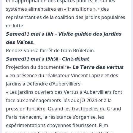
et d’appropriation des espaces publics, et sur les
systèmes alimentaires en « transitions ». • des
représentant·es de la coalition des jardins populaires
en lutte
𝙎𝙖𝙢𝙚𝙙𝙞 𝟑 𝙢𝙖𝙞 à 𝟏𝟎𝙝 – 𝙑𝙞𝙨𝙞𝙩𝙚 𝙜𝙪𝙞𝙙é𝙚 𝙙𝙚𝙨 𝙟𝙖𝙧𝙙𝙞𝙣𝙨
𝙙𝙚𝙨 𝙑𝙖î𝙩𝙚𝙨.
Rendez-vous à l’arrêt de tram Brûlefoin.
𝙎𝙖𝙢𝙚𝙙𝙞 𝟑 𝙢𝙖𝙞 à 𝟏𝟗𝙝𝟑𝟎 - 𝘾𝙞𝙣é-𝙙é𝙗𝙖𝙩
Projection du documentaire« 𝙇𝙖 𝙏𝙚𝙧𝙧𝙚 𝙙𝙚𝙨 𝙫𝙚𝙧𝙩𝙪𝙨
» en présence du réalisateur Vincent Lapize et des
Jardins à Défendre d’Aubervilliers.
« Les Jardins ouvriers des Vertus à Aubervilliers font
face aux aménagements liés aux JO 2024 et à la
pression foncière. Quand les tractopelles du Grand
Paris menacent, la résistance s’organise, les
expérimentations citoyennes fleurissent. Film