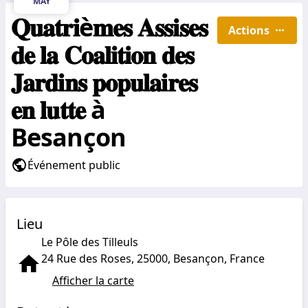
MAY
𝐐𝐮𝐚𝐭𝐫𝐢è𝐦𝐞𝐬 𝐀𝐬𝐬𝐢𝐬𝐞𝐬
Actions
𝐝𝐞 𝐥𝐚 𝐂𝐨𝐚𝐥𝐢𝐭𝐢𝐨𝐧 𝐝𝐞𝐬
𝐉𝐚𝐫𝐝𝐢𝐧𝐬 𝐩𝐨𝐩𝐮𝐥𝐚𝐢𝐫𝐞𝐬
𝐞𝐧 𝐥𝐮𝐭𝐭𝐞 à
Besançon
Événement public
Lieu
Le Pôle des Tilleuls
24 Rue des Roses, 25000, Besançon, France
Afficher la carte