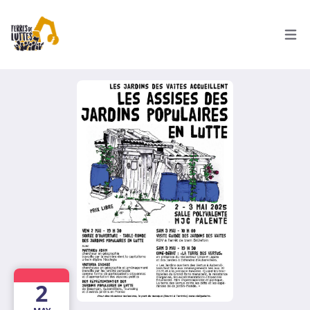
Ouvri
2